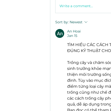
Write a comment...
Sort by:
Newest
An Hoai
Jan 15
TÌM HIỂU CÁC CÁCH 
ĐÚNG KỸ THUẬT CHO
Trồng cây và chăm sóc
sinh trưởng khỏe mạnh
thiện môi trường sống
đình. Tùy vào mục đíc
điểm từng loại cây m
trồng cũng như chế đ
các cách trồng cây ph
quả, dễ áp dụng trong 
Bạn đọc có thể tham k