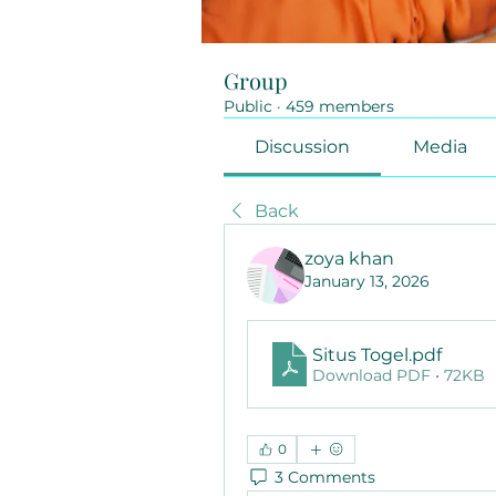
Group
Public
·
459 members
Discussion
Media
Back
zoya khan
January 13, 2026
Situs Togel
.pdf
Download PDF • 72KB
0
3 Comments