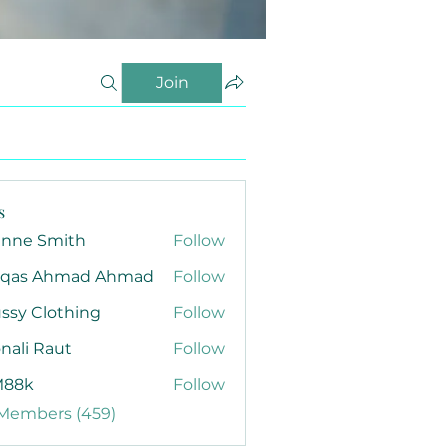
Join
s
anne Smith
Follow
qas Ahmad Ahmad
Follow
ssy Clothing
Follow
nali Raut
Follow
88k
Follow
 Members (459)