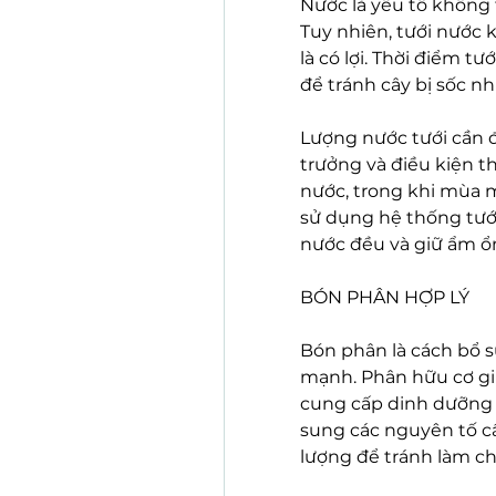
Nước là yếu tố không t
Tuy nhiên, tưới nước 
là có lợi. Thời điểm t
để tránh cây bị sốc nhi
Lượng nước tưới cần đi
trưởng và điều kiện th
nước, trong khi mùa m
sử dụng hệ thống tưới
nước đều và giữ ẩm ổn
BÓN PHÂN HỢP LÝ
Bón phân là cách bổ s
mạnh. Phân hữu cơ giú
cung cấp dinh dưỡng l
sung các nguyên tố cầ
lượng để tránh làm ch