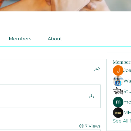
Members
About
Member
Jo
Wa
Stu
mo
MM
See All
7 Views