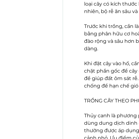
loại cây có kích thước
nhiên, bộ rễ ăn sâu và
Trước khi trồng, cần là
bằng phân hữu cơ hoặ
đào rộng và sâu hơn bầ
dàng.
Khi đặt cây vào hố, cầ
chặt phần gốc để cây 
để giúp đất ôm sát rễ.
chống để hạn chế gió l
TRỒNG CÂY THEO P
Thủy canh là phương 
dùng dung dịch dinh 
thường được áp dụng ch
cảnh nhỏ. Ưu điểm của 