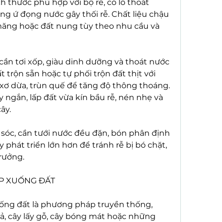
h thước phù hợp với bộ rễ, có lỗ thoát 
ng ứ đọng nước gây thối rễ. Chất liệu chậu 
i măng hoặc đất nung tùy theo nhu cầu và 
cần tơi xốp, giàu dinh dưỡng và thoát nước 
 trộn sẵn hoặc tự phối trộn đất thịt với 
 xơ dừa, trùn quế để tăng độ thông thoáng. 
y ngắn, lấp đất vừa kín bầu rễ, nén nhẹ và 
ây.
sóc, cần tưới nước đều đặn, bón phân định 
 phát triển lớn hơn để tránh rễ bị bó chặt, 
rưởng.
ẾP XUỐNG ĐẤT
uống đất là phương pháp truyền thống, 
ả, cây lấy gỗ, cây bóng mát hoặc những 