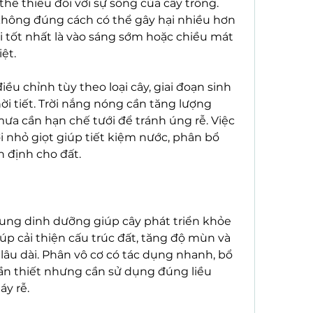
hể thiếu đối với sự sống của cây trồng. 
không đúng cách có thể gây hại nhiều hơn 
ưới tốt nhất là vào sáng sớm hoặc chiều mát 
ệt.
ều chỉnh tùy theo loại cây, giai đoạn sinh 
ời tiết. Trời nắng nóng cần tăng lượng 
ưa cần hạn chế tưới để tránh úng rễ. Việc 
 nhỏ giọt giúp tiết kiệm nước, phân bổ 
 định cho đất.
ung dinh dưỡng giúp cây phát triển khỏe 
p cải thiện cấu trúc đất, tăng độ mùn và 
âu dài. Phân vô cơ có tác dụng nhanh, bổ 
n thiết nhưng cần sử dụng đúng liều 
áy rễ.