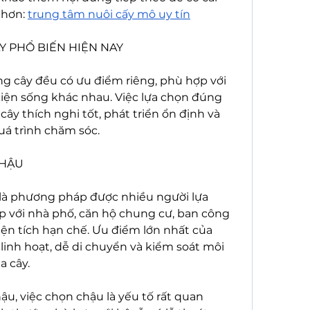
hơn: 
trung tâm nuôi cấy mô uy tín
Y PHỔ BIẾN HIỆN NAY
 cây đều có ưu điểm riêng, phù hợp với 
kiện sống khác nhau. Việc lựa chọn đúng 
y thích nghi tốt, phát triển ổn định và 
uá trình chăm sóc.
CHẬU
là phương pháp được nhiều người lựa 
p với nhà phố, căn hộ chung cư, ban công 
ện tích hạn chế. Ưu điểm lớn nhất của 
 linh hoạt, dễ di chuyển và kiểm soát môi 
a cây.
ậu, việc chọn chậu là yếu tố rất quan 