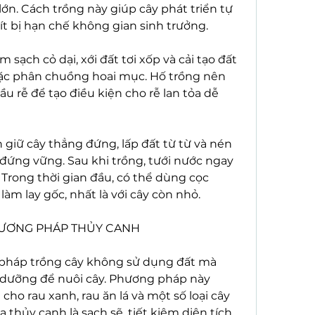
 lớn. Cách trồng này giúp cây phát triển tự 
 ít bị hạn chế không gian sinh trưởng.
m sạch cỏ dại, xới đất tơi xốp và cải tạo đất 
c phân chuồng hoai mục. Hố trồng nên 
u rễ để tạo điều kiện cho rễ lan tỏa dễ 
n giữ cây thẳng đứng, lấp đất từ từ và nén 
đứng vững. Sau khi trồng, tưới nước ngay 
 Trong thời gian đầu, có thể dùng cọc 
àm lay gốc, nhất là với cây còn nhỏ.
HƯƠNG PHÁP THỦY CANH
pháp trồng cây không sử dụng đất mà 
dưỡng để nuôi cây. Phương pháp này 
o rau xanh, rau ăn lá và một số loại cây 
thủy canh là sạch sẽ, tiết kiệm diện tích, 