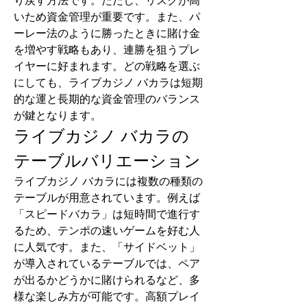
り戻す方法です。ただし、リスクが高
いため資金管理が重要です。また、パ
ーレー法のように勝ったときに賭け金
を増やす戦略もあり、連勝を狙うプレ
イヤーに好まれます。どの戦略を選ぶ
にしても、ライブカジノ バカラは短期
的な運と長期的な資金管理のバランス
が鍵となります。
ライブカジノ バカラの
テーブルバリエーション
ライブカジノ バカラには複数の種類の
テーブルが用意されています。例えば
「スピードバカラ」は短時間で進行す
るため、テンポの速いゲームを好む人
に人気です。また、「サイドベット」
が導入されているテーブルでは、ペア
が出るかどうかに賭けられるなど、多
様な楽しみ方が可能です。高額プレイ