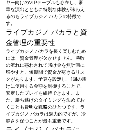
ヤー向けのVIPテーブルも存在し、豪
華な演出とともに特別な体験が味わえ
るのもライブカジノ バカラの特徴で
す。
ライブカジノ バカラと資
金管理の重要性
ライブカジノ バカラを長く楽しむため
には、資金管理が欠かせません。勝敗
の流れに惑わされて賭け金を無計画に
増やすと、短期間で資金が尽きるリス
クがあります。予算を設定し、1回の賭
けに使用する金額を制御することで、
安定したプレイを維持できます。ま
た、勝ち逃げのタイミングを決めてお
くことも賢明な戦略のひとつです。ラ
イブカジノ バカラは魅力的ですが、冷
静さを保つことが最も重要です。
ライブカジノ バカラに