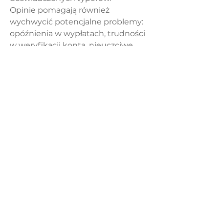
Opinie pomagają również 
wychwycić potencjalne problemy: 
opóźnienia w wypłatach, trudności 
w weryfikacji konta, nieuczciwe 
praktyki promocyjne. Oczywiście, 
pojedyncze negatywne 
komentarze mogą się zdarzyć 
każdemu, ale regularnie 
powtarzające się zarzuty powinny 
zapalić czerwoną lampkę.
Najlepsi bukmacherzy 
a odpowiedzialna gra
Współczesny rynek bukmacherski 
coraz częściej kładzie nacisk na 
odpowiedzialność społeczną. 
Najlepsi bukmacherzy
 nie tylko 
przestrzegają obowiązujących 