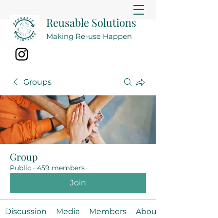
Reusable Solutions
Making Re-use Happen
Groups
Group
Public
·
459 members
Join
Discussion
Media
Members
About