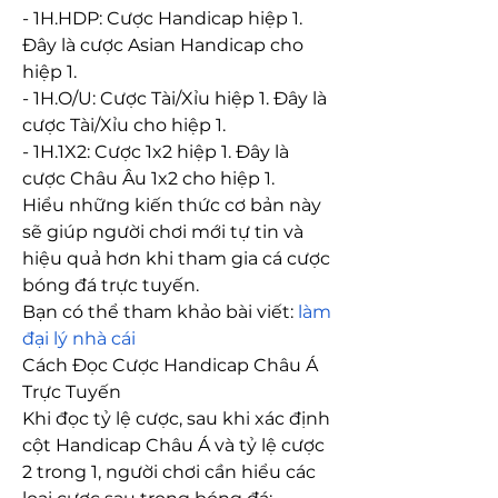
- 1H.HDP: Cược Handicap hiệp 1. 
Đây là cược Asian Handicap cho 
hiệp 1.
- 1H.O/U: Cược Tài/Xỉu hiệp 1. Đây là 
cược Tài/Xỉu cho hiệp 1.
- 1H.1X2: Cược 1x2 hiệp 1. Đây là 
cược Châu Âu 1x2 cho hiệp 1.
Hiểu những kiến thức cơ bản này 
sẽ giúp người chơi mới tự tin và 
hiệu quả hơn khi tham gia cá cược 
bóng đá trực tuyến.
Bạn có thể tham khảo bài viết: 
làm 
đại lý nhà cái
Cách Đọc Cược Handicap Châu Á 
Trực Tuyến
Khi đọc tỷ lệ cược, sau khi xác định 
cột Handicap Châu Á và tỷ lệ cược 
2 trong 1, người chơi cần hiểu các 