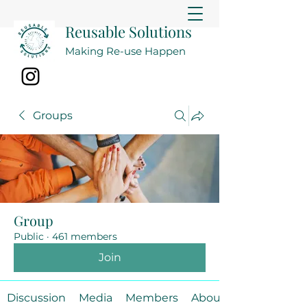
Reusable Solutions
Making Re-use Happen
Groups
Group
Public
·
461 members
Join
Discussion
Media
Members
About