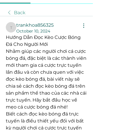
Back
trankhoa856325
trankhoa856325
October 10, 2024
Hướng Dẫn Đọc Kèo Cược Bóng 
Đá Cho Người Mới
Nhằm giúp các người chơi cá cược 
bóng đá, đặc biệt là các thành viên 
mới tham gia cá cược trực tuyến 
lần đầu và còn chưa quen với việc 
đọc kèo bóng đá, bài viết này sẽ 
chia sẻ cách đọc kèo bóng đá trên 
sản phẩm thể thao của các nhà cái 
trực tuyến. Hãy bắt đầu học về 
mẹo cá cược bóng đá nhé!
Biết cách đọc kèo bóng đá trực 
tuyến là điều thiết yếu đối với bất 
kỳ người chơi cá cược trực tuyến 