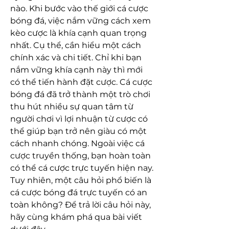
nào. Khi bước vào thế giới cá cược 
bóng đá, việc nắm vững cách xem 
kèo cược là khía cạnh quan trọng 
nhất. Cụ thể, cần hiểu một cách 
chính xác và chi tiết. Chỉ khi bạn 
nắm vững khía cạnh này thì mới 
có thể tiến hành đặt cược. Cá cược 
bóng đá đã trở thành một trò chơi 
thu hút nhiều sự quan tâm từ 
người chơi vì lợi nhuận từ cược có 
thể giúp bạn trở nên giàu có một 
cách nhanh chóng. Ngoài việc cá 
cược truyền thống, bạn hoàn toàn 
có thể cá cược trực tuyến hiện nay. 
Tuy nhiên, một câu hỏi phổ biến là 
cá cược bóng đá trực tuyến có an 
toàn không? Để trả lời câu hỏi này, 
hãy cùng khám phá qua bài viết 