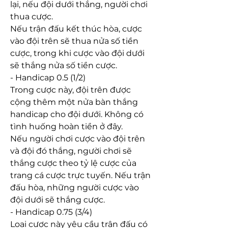
lại, nếu đội dưới thắng, người chơi 
thua cược.
Nếu trận đấu kết thúc hòa, cược 
vào đội trên sẽ thua nửa số tiền 
cược, trong khi cược vào đội dưới 
sẽ thắng nửa số tiền cược.
- Handicap 0.5 (1/2)
Trong cược này, đội trên được 
cộng thêm một nửa bàn thắng 
handicap cho đội dưới. Không có 
tình huống hoàn tiền ở đây.
Nếu người chơi cược vào đội trên 
và đội đó thắng, người chơi sẽ 
thắng cược theo tỷ lệ cược của 
trang cá cược trực tuyến. Nếu trận 
đấu hòa, những người cược vào 
đội dưới sẽ thắng cược.
- Handicap 0.75 (3/4)
Loại cược này yêu cầu trận đấu có 