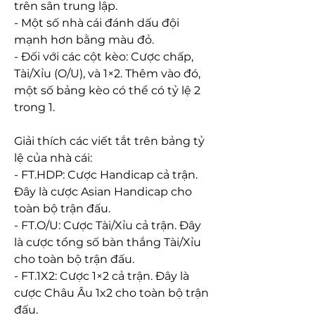
trên sân trung lập.
- Một số nhà cái đánh dấu đội 
mạnh hơn bằng màu đỏ.
- Đối với các cột kèo: Cược chấp, 
Tài/Xỉu (O/U), và 1×2. Thêm vào đó, 
một số bảng kèo có thể có tỷ lệ 2 
trong 1.
Giải thích các viết tắt trên bảng tỷ 
lệ của nhà cái:
- FT.HDP: Cược Handicap cả trận. 
Đây là cược Asian Handicap cho 
toàn bộ trận đấu.
- FT.O/U: Cược Tài/Xỉu cả trận. Đây 
là cược tổng số bàn thắng Tài/Xỉu 
cho toàn bộ trận đấu.
- FT.1X2: Cược 1×2 cả trận. Đây là 
cược Châu Âu 1x2 cho toàn bộ trận 
đấu.