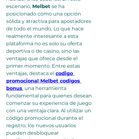
escenario, 
Melbet
 se ha 
posicionado como una opción 
sólida y atractiva para apostadores 
de todo el mundo. Lo que hace 
realmente interesante a esta 
plataforma no es solo su oferta 
deportiva o de casino, sino las 
ventajas que ofrece desde el 
primer momento. Entre estas 
ventajas, destaca el 
codigo 
promocional Melbet codigos 
bonus
, una herramienta 
fundamental para quienes desean 
comenzar su experiencia de juego 
con una ventaja clara. Al utilizar un 
código promocional durante el 
registro, los nuevos usuarios 
pueden desbloquear 