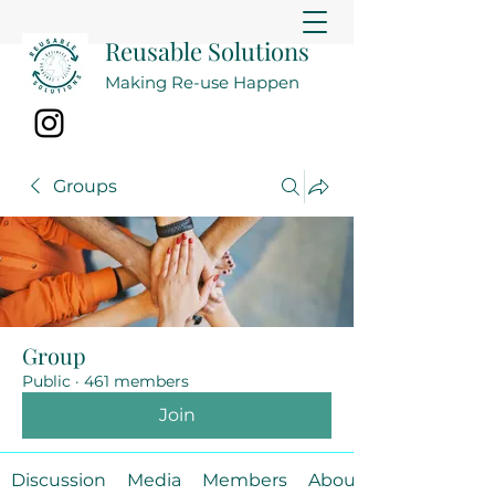
Reusable Solutions
Making Re-use Happen
Groups
Group
Public
·
461 members
Join
Discussion
Media
Members
About