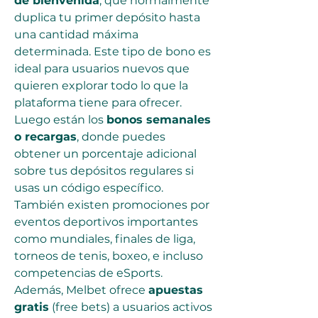
de bienvenida
, que normalmente 
duplica tu primer depósito hasta 
una cantidad máxima 
determinada. Este tipo de bono es 
ideal para usuarios nuevos que 
quieren explorar todo lo que la 
plataforma tiene para ofrecer. 
Luego están los 
bonos semanales 
o recargas
, donde puedes 
obtener un porcentaje adicional 
sobre tus depósitos regulares si 
usas un código específico. 
También existen promociones por 
eventos deportivos importantes 
como mundiales, finales de liga, 
torneos de tenis, boxeo, e incluso 
competencias de eSports. 
Además, Melbet ofrece 
apuestas 
gratis
 (free bets) a usuarios activos 