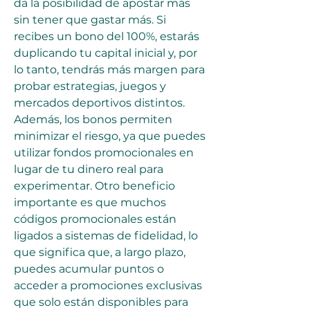
da la posibilidad de apostar más 
sin tener que gastar más. Si 
recibes un bono del 100%, estarás 
duplicando tu capital inicial y, por 
lo tanto, tendrás más margen para 
probar estrategias, juegos y 
mercados deportivos distintos. 
Además, los bonos permiten 
minimizar el riesgo, ya que puedes 
utilizar fondos promocionales en 
lugar de tu dinero real para 
experimentar. Otro beneficio 
importante es que muchos 
códigos promocionales están 
ligados a sistemas de fidelidad, lo 
que significa que, a largo plazo, 
puedes acumular puntos o 
acceder a promociones exclusivas 
que solo están disponibles para 