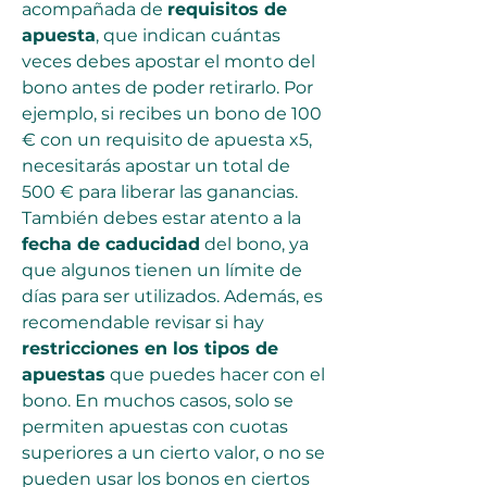
acompañada de 
requisitos de 
apuesta
, que indican cuántas 
veces debes apostar el monto del 
bono antes de poder retirarlo. Por 
ejemplo, si recibes un bono de 100 
€ con un requisito de apuesta x5, 
necesitarás apostar un total de 
500 € para liberar las ganancias. 
También debes estar atento a la 
fecha de caducidad
 del bono, ya 
que algunos tienen un límite de 
días para ser utilizados. Además, es 
recomendable revisar si hay 
restricciones en los tipos de 
apuestas
 que puedes hacer con el 
bono. En muchos casos, solo se 
permiten apuestas con cuotas 
superiores a un cierto valor, o no se 
pueden usar los bonos en ciertos 