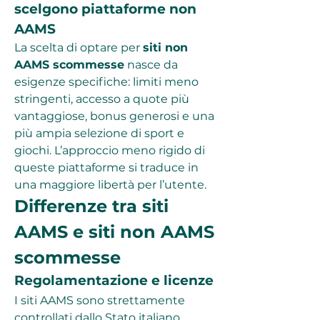
scelgono piattaforme non 
AAMS
La scelta di optare per 
siti non 
AAMS scommesse
 nasce da 
esigenze specifiche: limiti meno 
stringenti, accesso a quote più 
vantaggiose, bonus generosi e una 
più ampia selezione di sport e 
giochi. L’approccio meno rigido di 
queste piattaforme si traduce in 
una maggiore libertà per l’utente.
Differenze tra siti 
AAMS e siti non AAMS 
scommesse
Regolamentazione e licenze
I siti AAMS sono strettamente 
controllati dallo Stato italiano. 