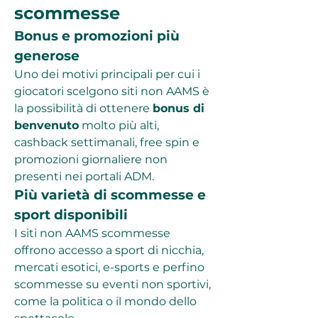
scommesse
Bonus e promozioni più 
generose
Uno dei motivi principali per cui i 
giocatori scelgono siti non AAMS è 
la possibilità di ottenere 
bonus di 
benvenuto
 molto più alti, 
cashback settimanali, free spin e 
promozioni giornaliere non 
presenti nei portali ADM.
Più varietà di scommesse e 
sport disponibili
I siti non AAMS scommesse 
offrono accesso a sport di nicchia, 
mercati esotici, e-sports e perfino 
scommesse su eventi non sportivi, 
come la politica o il mondo dello 