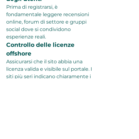
Prima di registrarsi, è 
fondamentale leggere recensioni 
online, forum di settore e gruppi 
social dove si condividono 
esperienze reali.
Controllo delle licenze 
offshore
Assicurarsi che il sito abbia una 
licenza valida e visibile sul portale. I 
siti più seri indicano chiaramente i 
riferimenti legali e i numeri di 
concessione.
Aspetti legali e fiscali 
delle scommesse non 
AAMS
Norme europee e 