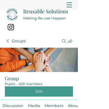
Reusable Solutions
Making Re-use Happen
Groups
Group
Public
·
459 members
Join
Discussion
Media
Members
About