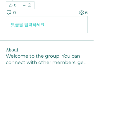
0
0
6
댓글을 입력하세요.
About
Welcome to the group! You can
connect with other members, ge
...
Read more
Members
Joanne Smith
Follow
Waqas Ahmad Ahmad
Follow
Stussy Clothing
Follow
monali Raut
Follow