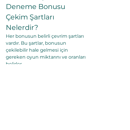
Deneme Bonusu 
Çekim Şartları 
Nelerdir?
Her bonusun belirli çevrim şartları 
vardır. Bu şartlar, bonusun 
çekilebilir hale gelmesi için 
gereken oyun miktarını ve oranları 
belirler.
Örnek:
25 TL deneme bonusu için 10 
kat çevrim (250 TL oyun 
oynama)
Minimum oran: 1.70
Süre: 3 gün içinde çevrim 
yapılmalı
Çekim işlemini 
gerçekleştirebilmek için bu 