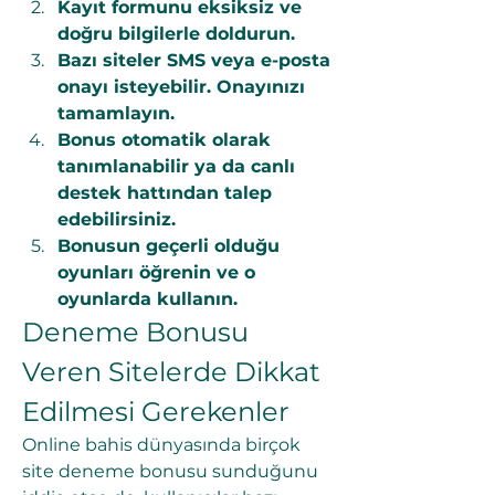
Kayıt formunu eksiksiz ve 
doğru bilgilerle doldurun.
Bazı siteler SMS veya e-posta 
onayı isteyebilir. Onayınızı 
tamamlayın.
Bonus otomatik olarak 
tanımlanabilir ya da canlı 
destek hattından talep 
edebilirsiniz.
Bonusun geçerli olduğu 
oyunları öğrenin ve o 
oyunlarda kullanın.
Deneme Bonusu 
Veren Sitelerde Dikkat 
Edilmesi Gerekenler
Online bahis dünyasında birçok 
site deneme bonusu sunduğunu 