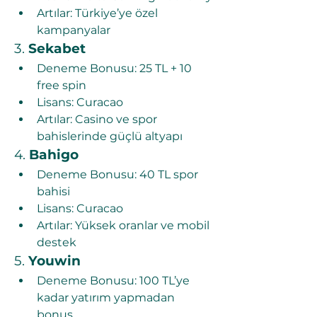
Artılar: Türkiye’ye özel 
kampanyalar
3. 
Sekabet
Deneme Bonusu: 25 TL + 10 
free spin
Lisans: Curacao
Artılar: Casino ve spor 
bahislerinde güçlü altyapı
4. 
Bahigo
Deneme Bonusu: 40 TL spor 
bahisi
Lisans: Curacao
Artılar: Yüksek oranlar ve mobil 
destek
5. 
Youwin
Deneme Bonusu: 100 TL’ye 
kadar yatırım yapmadan 
bonus