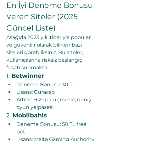
En İyi Deneme Bonusu 
Veren Siteler (2025 
Güncel Liste)
Aşağıda 2025 yılı itibarıyla popüler 
ve güvenilir olarak bilinen bazı 
siteleri görebilirsiniz. Bu siteler, 
kullanıcılarına risksiz başlangıç 
fırsatı sunmakta:
1. 
Betwinner
Deneme Bonusu: 30 TL
Lisans: Curacao
Artılar: Hızlı para çekme, geniş 
oyun yelpazesi
2. 
Mobilbahis
Deneme Bonusu: 50 TL free 
bet
Lisans: Malta Gaming Authority