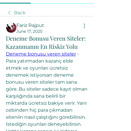
Back
Fariz Rajput
June 17, 2025
Deneme Bonusu Veren Siteler:
Kazanmanın En Riskiz Yolu
Deneme bonusu veren siteler
 - 
Para yatırmadan kazanç elde 
etmek ve oyunları ücretsiz 
denemek istiyorsan deneme 
bonusu veren siteler tam sana 
göre. Bu siteler sadece kayıt olman 
karşılığında sana belirli bir 
miktarda ücretsiz bakiye verir. Yani 
cebinden hiç para çıkmadan 
siteniin nasıl çalıştığını görebilirsin. 
İstediğin oyunları deneyebilirsin. 