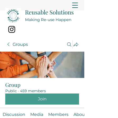
Reusable Solutions
Making Re-use Happen
Groups
Group
Public
·
459 members
Join
Discussion
Media
Members
About