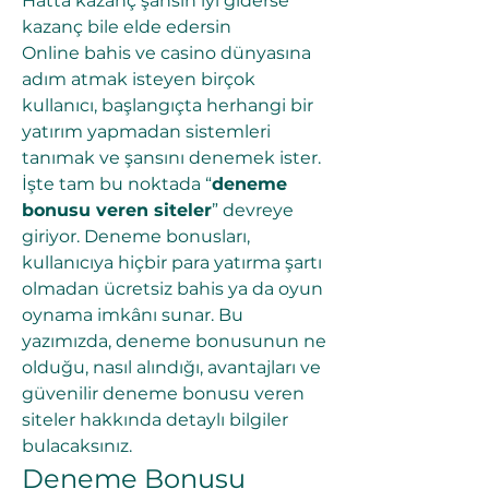
Hatta kazanç şansın iyi giderse 
kazanç bile elde edersin
Online bahis ve casino dünyasına 
adım atmak isteyen birçok 
kullanıcı, başlangıçta herhangi bir 
yatırım yapmadan sistemleri 
tanımak ve şansını denemek ister. 
İşte tam bu noktada “
deneme 
bonusu veren siteler
” devreye 
giriyor. Deneme bonusları, 
kullanıcıya hiçbir para yatırma şartı 
olmadan ücretsiz bahis ya da oyun 
oynama imkânı sunar. Bu 
yazımızda, deneme bonusunun ne 
olduğu, nasıl alındığı, avantajları ve 
güvenilir deneme bonusu veren 
siteler hakkında detaylı bilgiler 
bulacaksınız.
Deneme Bonusu 