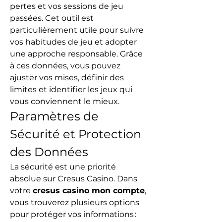
pertes et vos sessions de jeu 
passées. Cet outil est 
particulièrement utile pour suivre 
vos habitudes de jeu et adopter 
une approche responsable. Grâce 
à ces données, vous pouvez 
ajuster vos mises, définir des 
limites et identifier les jeux qui 
vous conviennent le mieux.
Paramètres de 
Sécurité et Protection 
des Données
La sécurité est une priorité 
absolue sur Cresus Casino. Dans 
votre 
cresus casino mon compte
, 
vous trouverez plusieurs options 
pour protéger vos informations : 