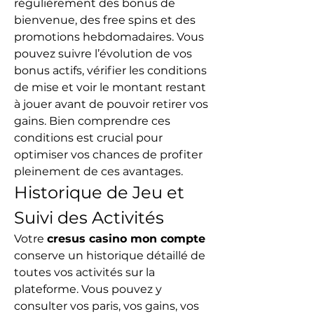
régulièrement des bonus de 
bienvenue, des free spins et des 
promotions hebdomadaires. Vous 
pouvez suivre l’évolution de vos 
bonus actifs, vérifier les conditions 
de mise et voir le montant restant 
à jouer avant de pouvoir retirer vos 
gains. Bien comprendre ces 
conditions est crucial pour 
optimiser vos chances de profiter 
pleinement de ces avantages.
Historique de Jeu et 
Suivi des Activités
Votre 
cresus casino mon compte
conserve un historique détaillé de 
toutes vos activités sur la 
plateforme. Vous pouvez y 
consulter vos paris, vos gains, vos 