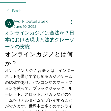
Back
Work Detail apex
June 10, 2025
オンラインカジノは合法か？日
本における現状と法的グレーゾ
ーンの実態
オンラインカジノとは何
か？
オンラインカジノ 合法
 とは、インター
ネットを通じて楽しめるカジノゲーム
の総称であり、パソコンやスマートフ
ォンを使って、ブラックジャック、ル
ーレット、スロット、バカラなどのゲ
ームをリアルタイムでプレイすること
ができます。世界中に多くのオンライ