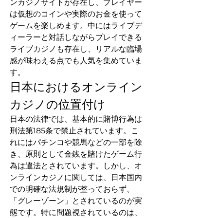
ンカジノサイトが存在し、プレイヤー
は仮想のコインや実際のお金を使って
ゲームを楽しめます。中にはライブデ
ィーラーと対話しながらプレイできる
ライブカジノも存在し、リアルな臨場
感が味わえる点でも人気を集めていま
す。
日本におけるオンライン
カジノの位置付け
日本の法律では、基本的に賭博行為は
刑法第185条で禁止されています。こ
れにはパチンコや競馬などの一部を除
き、原則として金銭を賭けたゲーム行
為は違法とされています。しかし、オ
ンラインカジノに関しては、日本国内
での明確な法規制が整っておらず、
「グレーゾーン」とされているのが実
態です。特に問題視されているのは、