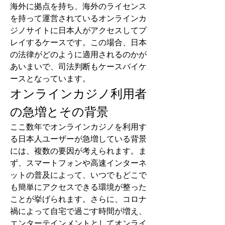
海外に拠点を持ち、海外のライセンス
を持って運営されているオンラインカ
ジノサイトに日本人がアクセスしてプ
レイするケースです。この場合、日本
の法律がどのように適用されるのかが
あいまいで、司法判断もケースバイケ
ースとなっています。
オンラインカジノ利用者
の急増とその背景
ここ数年でオンラインカジノを利用す
る日本人ユーザーが急増している背景
には、複数の要因が考えられます。ま
ず、スマートフォンや高速インターネ
ットの普及によって、いつでもどこで
も簡単にアクセスできる環境が整った
ことが挙げられます。さらに、コロナ
禍によって自宅で過ごす時間が増え、
エンターテインメントとしてオンライ