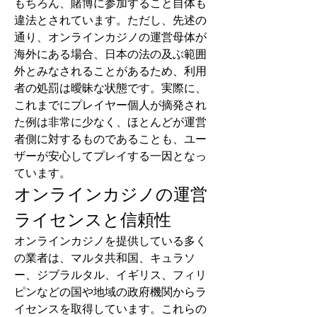
もちろん、賭博に参加すること自体も
違法とされています。ただし、先述の
通り、オンラインカジノの運営母体が
海外にある場合、日本の法の及ぶ範囲
外とみなされることがあるため、利用
者の処罰は曖昧な状態です。実際に、
これまでにプレイヤー個人が摘発され
た例は非常に少なく、ほとんどが運営
者側に対するものであることも、ユー
ザーが安心してプレイする一因となっ
ています。
オンラインカジノの運営
ライセンスと信頼性
オンラインカジノを提供している多く
の業者は、マルタ共和国、キュラソ
ー、ジブラルタル、イギリス、フィリ
ピンなどの国や地域の政府機関からラ
イセンスを取得しています。これらの