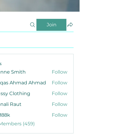
Join
s
anne Smith
Follow
qas Ahmad Ahmad
Follow
ssy Clothing
Follow
nali Raut
Follow
88k
Follow
 Members (459)