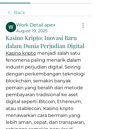
Back
Work Detail apex
August 19, 2025
Kasino Kripto: Inovasi Baru
dalam Dunia Perjudian Digital
Kasino kripto
 menjadi salah satu 
fenomena paling menarik dalam 
industri perjudian digital. Seiring 
dengan perkembangan teknologi 
blockchain, semakin banyak 
pemain yang beralih dari metode 
pembayaran tradisional ke aset 
digital seperti Bitcoin, Ethereum, 
atau stablecoin. Kasino kripto 
menawarkan cara bermain yang 
lebih aman, cepat, dan transparan, 