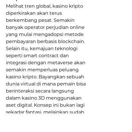
Melihat tren global, kasino kripto 
diperkirakan akan terus 
berkembang pesat. Semakin 
banyak operator perjudian online 
yang mulai mengadopsi metode 
pembayaran berbasis blockchain. 
Selain itu, kemajuan teknologi 
seperti smart contract dan 
integrasi dengan metaverse akan 
semakin memperluas peluang 
kasino kripto. Bayangkan sebuah 
dunia virtual di mana pemain bisa 
berinteraksi secara langsung 
dalam kasino 3D menggunakan 
aset digital. Konsep ini bukan lagi 
sekadar fantasi, melainkan sudah 
mulai diwujudkan oleh beberapa 
pengembang platform perjudian 