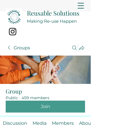
Reusable Solutions
Making Re-use Happen
Groups
Group
Public
·
459 members
Join
Discussion
Media
Members
About