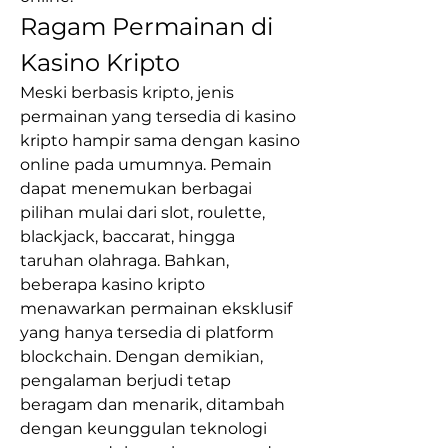
Ragam Permainan di 
Kasino Kripto
Meski berbasis kripto, jenis 
permainan yang tersedia di kasino 
kripto hampir sama dengan kasino 
online pada umumnya. Pemain 
dapat menemukan berbagai 
pilihan mulai dari slot, roulette, 
blackjack, baccarat, hingga 
taruhan olahraga. Bahkan, 
beberapa kasino kripto 
menawarkan permainan eksklusif 
yang hanya tersedia di platform 
blockchain. Dengan demikian, 
pengalaman berjudi tetap 
beragam dan menarik, ditambah 
dengan keunggulan teknologi 