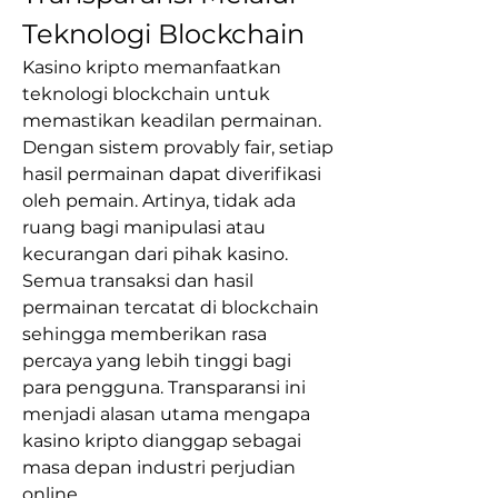
Teknologi Blockchain
Kasino kripto memanfaatkan 
teknologi blockchain untuk 
memastikan keadilan permainan. 
Dengan sistem provably fair, setiap 
hasil permainan dapat diverifikasi 
oleh pemain. Artinya, tidak ada 
ruang bagi manipulasi atau 
kecurangan dari pihak kasino. 
Semua transaksi dan hasil 
permainan tercatat di blockchain 
sehingga memberikan rasa 
percaya yang lebih tinggi bagi 
para pengguna. Transparansi ini 
menjadi alasan utama mengapa 
kasino kripto dianggap sebagai 
masa depan industri perjudian 
online.