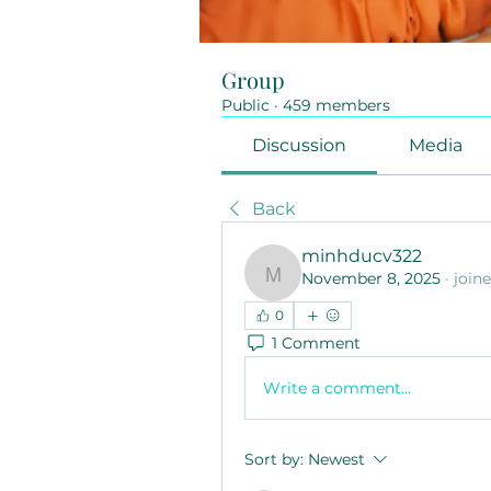
Group
Public
·
459 members
Discussion
Media
Back
minhducv322
November 8, 2025
·
join
minhducv322
0
1 Comment
Write a comment...
Sort by:
Newest