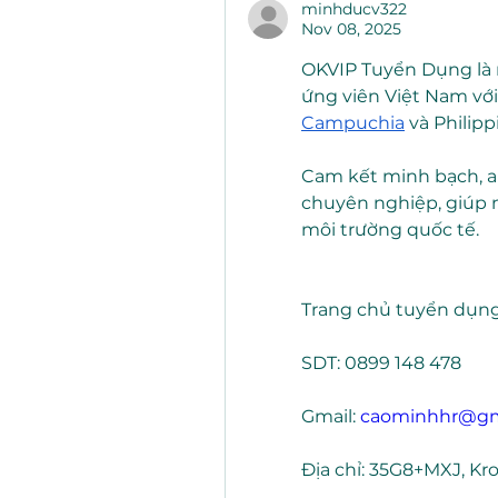
minhducv322
Nov 08, 2025
OKVIP Tuyển Dụng là nề
ứng viên Việt Nam với 
Campuchia
 và Philipp
Cam kết minh bạch, an
chuyên nghiệp, giúp n
môi trường quốc tế.
Trang chủ tuyển dụng
SDT: 0899 148 478
Gmail: 
caominhhr@gm
Địa chỉ: 35G8+MXJ, K