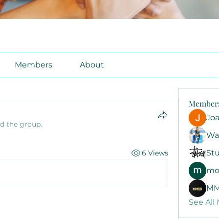
Members
About
Member
Jo
ed the group.
Wa
Stu
6 Views
mo
MM
See All