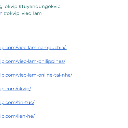
g_okvip #tuyendungokvip 
m
 #okvip_viec_lam
ip.com/viec-lam-campuchia/
ip.com/viec-lam-philippines/
p.com/viec-lam-online-tai-nha/
ip.com/okvip/
ip.com/tin-tuc/
ip.com/lien-he/