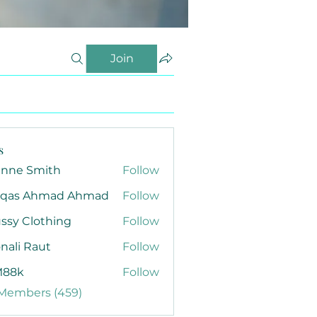
Join
s
anne Smith
Follow
qas Ahmad Ahmad
Follow
ssy Clothing
Follow
nali Raut
Follow
88k
Follow
 Members (459)