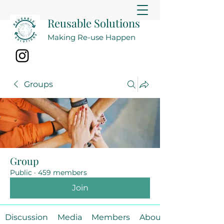
Reusable Solutions
Making Re-use Happen
Groups
Group
Public
·
459 members
Join
Discussion
Media
Members
About