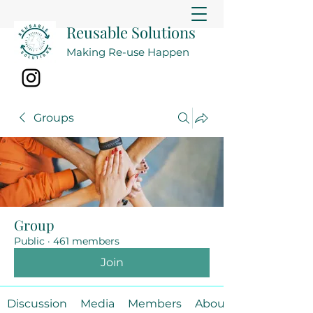
Reusable Solutions
Making Re-use Happen
Groups
Group
Public
·
461 members
Join
Discussion
Media
Members
About