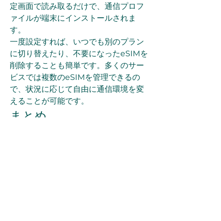
定画面で読み取るだけで、通信プロフ
ァイルが端末にインストールされま
す。
一度設定すれば、いつでも別のプラン
に切り替えたり、不要になったeSIMを
削除することも簡単です。多くのサー
ビスでは複数のeSIMを管理できるの
で、状況に応じて自由に通信環境を変
えることが可能です。
まとめ
「Buy Esim」は、これからの通信ス
タイルを大きく変える革新的な技術で
す。物理的なSIMカードの制約から解
放され、いつでもどこでも簡単に通信
プランを購入・切り替えできる利便性
は、特に海外旅行者やデジタルノマド
にとって大きなメリットとなります。
対応端末の確認や適切なプラン選びを