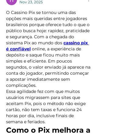
Nov 23, 2025
O Cassino Pix se tornou uma das 
opções mais queridas entre jogadores 
brasileiros porque oferece tudo o que o 
público busca hoje: rapidez, praticidade 
e segurança. Com a chegada do 
sistema Pix ao mundo dos 
cassino pix 
é confiável
 online, a experiência de 
depósito e saque ficou muito mais 
simples e eficiente. Em poucos 
segundos, o valor enviado já aparece na 
conta do jogador, permitindo começar 
a apostar imediatamente sem 
complicações.
Essa agilidade fez com que muitos 
usuários migrassem para sites que 
aceitam Pix, pois o método não exige 
cartão, não tem taxas e funciona 24 
horas por dia, inclusive finais de 
semana e feriados.
Como o Pix melhora a 