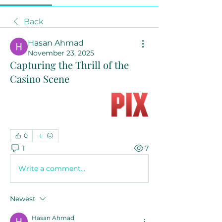
Back
Hasan Ahmad
November 23, 2025
Capturing the Thrill of the
Casino Scene
0
1
7
Write a comment...
Newest
Hasan Ahmad