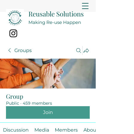
Reusable Solutions
Making Re-use Happen
Groups
Group
Public
·
459 members
Join
Discussion
Media
Members
About