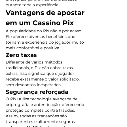
durante toda a experiência.
Vantagens de apostar 
em um Cassino Pix
A popularidade do Pix não é por acaso. 
Ele oferece diversos benefícios que 
tornam a experiência do jogador muito 
mais confortável e positiva.
Zero taxas
Diferente de vários métodos 
tradicionais, o Pix não cobra taxas 
extras. Isso significa que o jogador 
recebe exatamente o valor solicitado, 
sem descontos inesperados.
Segurança reforçada
O Pix utiliza tecnologia avançada de 
criptografia e autenticação, oferecendo 
proteção completa contra fraudes. 
Assim, todas as transações são 
transparentes e altamente seguras.