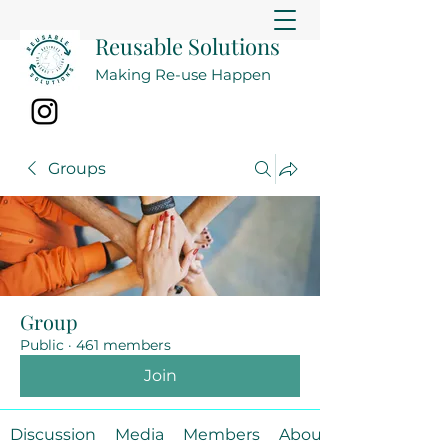
Reusable Solutions
Making Re-use Happen
Groups
Group
Public
·
461 members
Join
Discussion
Media
Members
About