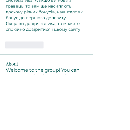
система visa! А якщо ви новий 
гравець, то вам ще насиплють 
досхочу різних бонусів, накшталт як 
бонус до першого депозиту.
Якщо ви довіряєте visa, то можете 
спокійно довіритися і цьому сайту!
Like
Reply
About
Welcome to the group! You can
connect with other members, ge
...
Read more
Members
Joanne Smith
Follow
Waqas Ahmad Ahmad
Follow