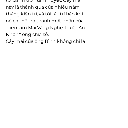
tôi dành trọn tâm huyết. Cây mai 
này là thành quả của nhiều năm 
tháng kiên trì, và tôi rất tự hào khi 
nó có thể trở thành một phần của 
Triển lãm Mai Vàng Nghệ Thuật An 
Nhơn," ông chia sẻ.
Cây mai của ông Bình không chỉ là 
một sản phẩm để bán mà còn là 
một biểu tượng của sự kiên nhẫn, 
tài năng và tình yêu với cây cảnh. 
Đây là minh chứng cho thấy, nghệ 
thuật trồng cây mai không chỉ 
mang lại giá trị vật chất mà còn là 
niềm tự hào lớn lao của những 
người làm nghề.
Kết Luận
Cây mai vàng 30 năm tuổi của ông 
Nguyễn Văn Bình không chỉ là 
một tác phẩm nghệ thuật tuyệt 