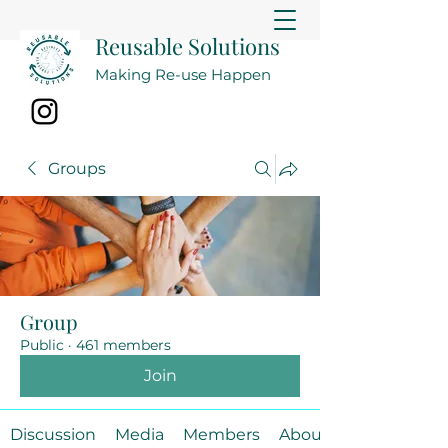
Reusable Solutions
Making Re-use Happen
Groups
Group
Public
·
461 members
Join
Discussion
Media
Members
About