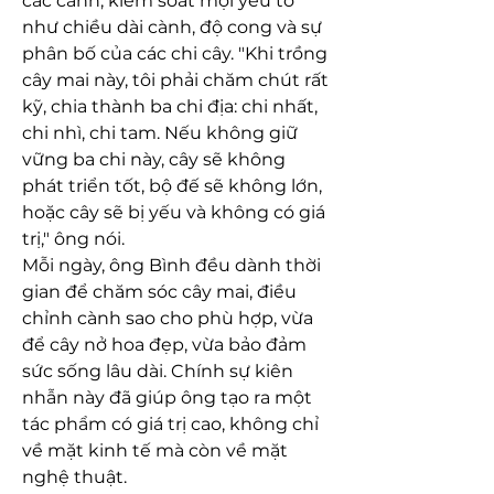
các cành, kiểm soát mọi yếu tố 
như chiều dài cành, độ cong và sự 
phân bố của các chi cây. "Khi trồng 
cây mai này, tôi phải chăm chút rất 
kỹ, chia thành ba chi địa: chi nhất, 
chi nhì, chi tam. Nếu không giữ 
vững ba chi này, cây sẽ không 
phát triển tốt, bộ đế sẽ không lớn, 
hoặc cây sẽ bị yếu và không có giá 
trị," ông nói.
Mỗi ngày, ông Bình đều dành thời 
gian để chăm sóc cây mai, điều 
chỉnh cành sao cho phù hợp, vừa 
để cây nở hoa đẹp, vừa bảo đảm 
sức sống lâu dài. Chính sự kiên 
nhẫn này đã giúp ông tạo ra một 
tác phẩm có giá trị cao, không chỉ 
về mặt kinh tế mà còn về mặt 
nghệ thuật.