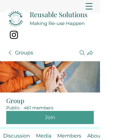
Reusable Solutions
Making Re-use Happen
Groups
Group
Public
·
461 members
Join
Discussion
Media
Members
About