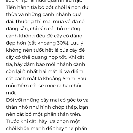
sức khi phải nuôi quá nhiều hạt.
Tiến hành tỉa bỏ bớt chồi lá non dư 
thừa và những cành nhánh quá 
dài. Thường thì mai mua về đã có 
dáng sẵn, chỉ cần cắt bỏ những 
cành không đều để cây có dáng 
đẹp hơn (cắt khoảng 30%). Lưu ý 
không nên tướt hết lá của cây để 
cây có thể quang hợp tốt. Khi cắt 
tỉa, hãy đảm bảo mỗi nhánh cành 
còn lại ít nhất hai mắt lá, và điểm 
cắt cách mắt lá khoảng 5mm. Sau 
mỗi điểm cắt sẽ mọc ra hai chồi 
mới.
Đối với những cây mai có gốc to và 
thân nhỏ như hình chóp tháp, bạn 
nên cắt bỏ một phần thân trên. 
Trước khi cắt, hãy lựa chọn một 
chồi khỏe mạnh để thay thế phần 