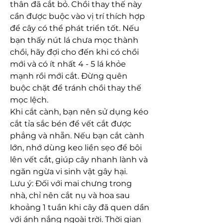
thân đã cắt bỏ. Chồi thay thế này 
cần được buộc vào vị trí thích hợp 
để cây có thể phát triển tốt. Nếu 
bạn thấy nút lá chưa mọc thành 
chồi, hãy đợi cho đến khi có chồi 
mới và có ít nhất 4 - 5 lá khỏe 
mạnh rồi mới cắt. Đừng quên 
buộc chặt để tránh chồi thay thế 
mọc lệch.
Khi cắt cành, bạn nên sử dụng kéo 
cắt tỉa sắc bén để vết cắt được 
phẳng và nhẵn. Nếu bạn cắt cành 
lớn, nhớ dùng keo liền sẹo để bôi 
lên vết cắt, giúp cây nhanh lành và 
ngăn ngừa vi sinh vật gây hại.
Lưu ý: Đối với mai chưng trong 
nhà, chỉ nên cắt nụ và hoa sau 
khoảng 1 tuần khi cây đã quen dần 
với ánh nắng ngoài trời. Thời gian 