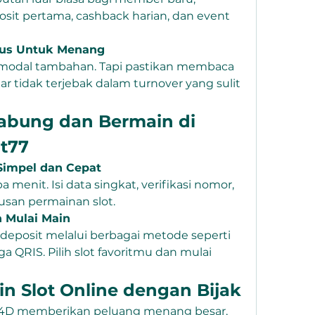
it pertama, cashback harian, dan event 
us Untuk Menang
modal tambahan. Tapi pastikan membaca 
r tidak terjebak dalam turnover yang sulit 
bung dan Bermain di 
t77
Simpel dan Cepat
menit. Isi data singkat, verifikasi nomor, 
usan permainan slot.
 Mulai Main
deposit melalui berbagai metode seperti 
ga QRIS. Pilih slot favoritmu dan mulai 
n Slot Online dengan Bijak
H4D memberikan peluang menang besar, 