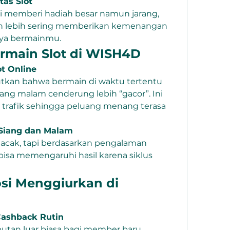
tas Slot
ggi memberi hadiah besar namun jarang, 
ah lebih sering memberikan kemenangan 
gaya bermainmu.
rmain Slot di WISH4D
t Online
kan bahwa bermain di waktu tertentu 
lang malam cenderung lebih “gacor”. Ini 
it trafik sehingga peluang menang terasa 
 Siang dan Malam
acak, tapi berdasarkan pengalaman 
isa memengaruhi hasil karena siklus 
i Menggiurkan di 
ashback Rutin
n luar biasa bagi member baru, 