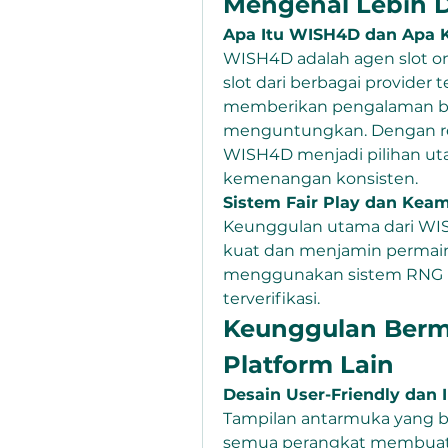
Mengenal Lebih 
Apa Itu WISH4D dan Apa 
WISH4D adalah agen slot o
slot dari berbagai provider
memberikan pengalaman ber
menguntungkan. Dengan repu
WISH4D menjadi pilihan uta
kemenangan konsisten.
Sistem Fair Play dan Kea
Keunggulan utama dari WI
kuat dan menjamin permaina
menggunakan sistem RNG (
terverifikasi.
Keunggulan Berm
Platform Lain
Desain User-Friendly dan 
Tampilan antarmuka yang ber
semua perangkat membuat