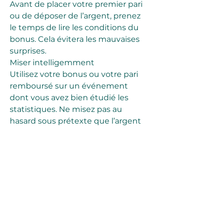
Avant de placer votre premier pari 
ou de déposer de l’argent, prenez 
le temps de lire les conditions du 
bonus. Cela évitera les mauvaises 
surprises.
Miser intelligemment
Utilisez votre bonus ou votre pari 
remboursé sur un événement 
dont vous avez bien étudié les 
statistiques. Ne misez pas au 
hasard sous prétexte que l’argent 
est « offert ».
Ne pas multiplier les inscriptions 
sans stratégie
Certains joueurs s’inscrivent sur de 
nombreux sites uniquement pour 
profiter des bonus. Cette stratégie 
peut être risquée si elle n’est pas 
bien gérée et peut conduire à des 