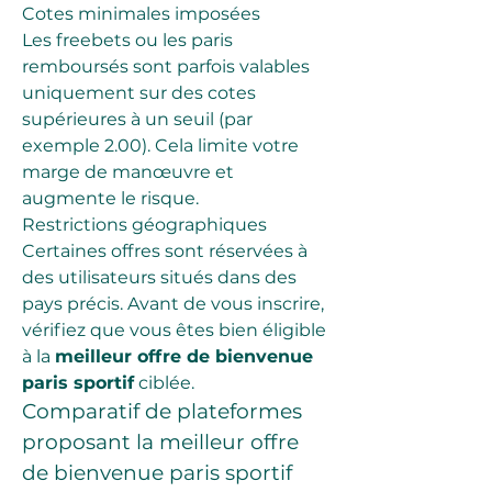
Cotes minimales imposées
Les freebets ou les paris 
remboursés sont parfois valables 
uniquement sur des cotes 
supérieures à un seuil (par 
exemple 2.00). Cela limite votre 
marge de manœuvre et 
augmente le risque.
Restrictions géographiques
Certaines offres sont réservées à 
des utilisateurs situés dans des 
pays précis. Avant de vous inscrire, 
vérifiez que vous êtes bien éligible 
à la 
meilleur offre de bienvenue 
paris sportif
 ciblée.
Comparatif de plateformes 
proposant la meilleur offre 
de bienvenue paris sportif