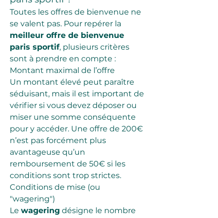
Toutes les offres de bienvenue ne 
se valent pas. Pour repérer la 
meilleur offre de bienvenue 
paris sportif
, plusieurs critères 
sont à prendre en compte :
Montant maximal de l’offre
Un montant élevé peut paraître 
séduisant, mais il est important de 
vérifier si vous devez déposer ou 
miser une somme conséquente 
pour y accéder. Une offre de 200€ 
n’est pas forcément plus 
avantageuse qu’un 
remboursement de 50€ si les 
conditions sont trop strictes.
Conditions de mise (ou 
"wagering")
Le 
wagering
 désigne le nombre 