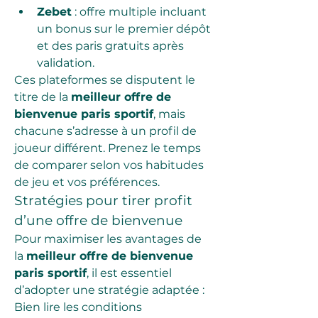
Zebet
 : offre multiple incluant 
un bonus sur le premier dépôt 
et des paris gratuits après 
validation.
Ces plateformes se disputent le 
titre de la 
meilleur offre de 
bienvenue paris sportif
, mais 
chacune s’adresse à un profil de 
joueur différent. Prenez le temps 
de comparer selon vos habitudes 
de jeu et vos préférences.
Stratégies pour tirer profit 
d’une offre de bienvenue
Pour maximiser les avantages de 
la 
meilleur offre de bienvenue 
paris sportif
, il est essentiel 
d’adopter une stratégie adaptée :
Bien lire les conditions