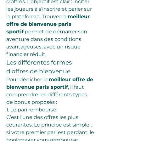
d’offres. L’objectif est clair : inciter 
les joueurs à s’inscrire et parier sur 
la plateforme. Trouver la 
meilleur 
offre de bienvenue paris 
sportif
 permet de démarrer son 
aventure dans des conditions 
avantageuses, avec un risque 
financier réduit.
Les différentes formes 
d'offres de bienvenue
Pour dénicher la 
meilleur offre de 
bienvenue paris sportif
, il faut 
comprendre les différents types 
de bonus proposés :
1. Le pari remboursé
C’est l’une des offres les plus 
courantes. Le principe est simple : 
si votre premier pari est perdant, le 
bookmaker vous rembourse 