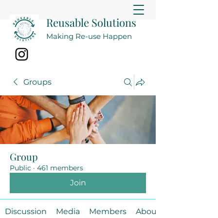
Reusable Solutions
Making Re-use Happen
Groups
Group
Public
·
461 members
Join
Discussion
Media
Members
About