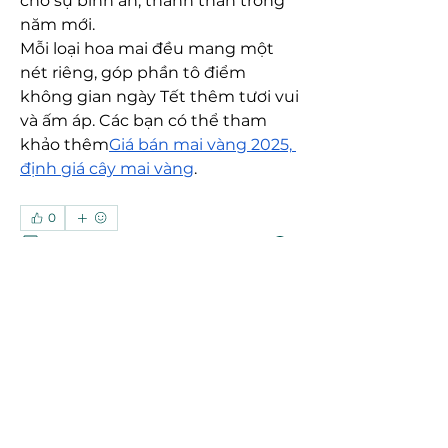
cho sự bình an, thanh thản trong 
năm mới.
Mỗi loại hoa mai đều mang một 
nét riêng, góp phần tô điểm 
không gian ngày Tết thêm tươi vui 
và ấm áp. Các bạn có thể tham 
khảo thêm
Giá bán mai vàng 2025, 
định giá cây mai vàng
.
0
0
5
Write a comment...
About
Welcome to the group! You can
connect with other members, ge
...
Read more