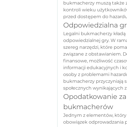
bukmacherzy muszą także 
kontroli wieku użytkowników
przed dostępem do hazardu
Odpowiedzialna g
Legalni bukmacherzy kładą 
odpowiedzialnej gry. W rama
szereg narzędzi, które pom
związane z obstawianiem. Do
finansowe, możliwość czaso
informacji edukacyjnych i k
osoby z problemami hazardow
bukmacherzy przyczyniają s
społecznych wynikających z 
Opodatkowanie zak
bukmacherów
Jednym z elementów, który 
obowiązek odprowadzania p