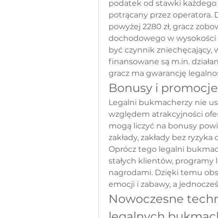
podatek od stawki każdego z
potrącany przez operatora.
powyżej 2280 zł, gracz zobo
dochodowego w wysokości 10
być czynnik zniechęcający, 
finansowane są 
m.in
. dział
gracz ma gwarancję legalnoś
Bonusy i promocj
Legalni bukmacherzy nie u
względem atrakcyjności ofe
mogą liczyć na bonusy powi
zakłady, zakłady bez ryzyka
Oprócz tego legalni bukmach
stałych klientów, programy l
nagrodami. Dzięki temu obs
emocji i zabawy, a jednocześ
Nowoczesne techno
legalnych bukma