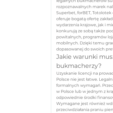
legalnych bukmacherów sukc
rozpoznawalnych marek należą
Superbet, forBET, Totolotek 
oferuje bogatą ofertę zakł
wydarzenia krajowe, jak i 
konkurują ze sobą także p
powitalnych, programów loj
mobilnych. Dzięki temu grac
dopasowanej do swoich pref
Jakie warunki musz
bukmacherzy?
Uzyskanie licencji na prowa
Polsce nie jest łatwe. Lega
formalnych wymagań. Przede
w Polsce lub w jednym z kraj
odpowiednie środki finanso
Wymagane jest również wdr
przeciwdziałania praniu pien