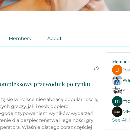
Members
About
Member
Jo
Wa
kompleksowy przewodnik po rynku
Stu
ą się w Polsce niesłabnącą popularnością, 
mo
h graczy, jak i osób dopiero 
MM
zygodę z typowaniem wyników wydarzeń 
See All
nie dla bezpieczeństwa i legalności gry 
ratora. Właśnie dlatego coraz częściej 