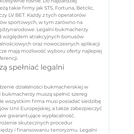
esywnie rośnie. Do najbardziej 
 takie firmy jak STS, Fortuna, Betclic, 
czy LV BET. Każdy z tych operatorów 
adów sportowych, w tym zarówno na 
międzynarodowe. Legalni bukmacherzy 
od względem atrakcyjnych bonusów 
alnościowych oraz nowoczesnych aplikacji 
ze mają możliwość wyboru oferty najlepiej 
erencji.
ą spełniać legalni 
dzenie działalności bukmacherskiej w 
lni bukmacherzy muszą spełnić szereg 
 wszystkim firma musi posiadać siedzibę 
ów Unii Europejskiej, a także zabezpieczyć 
we gwarantujące wypłacalność. 
ożenie skutecznych procedur 
iędzy i finansowaniu terroryzmu. Legalni 