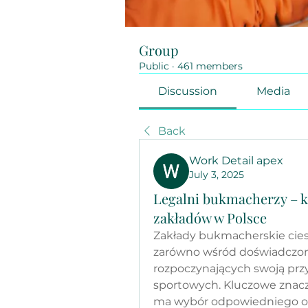
Group
Public
·
461 members
Discussion
Media
Back
Work Detail apex
July 3, 2025
Legalni bukmacherzy – 
zakładów w Polsce
Zakłady bukmacherskie ciesz
zarówno wśród doświadczonyc
rozpoczynających swoją pr
sportowych. Kluczowe znacze
ma wybór odpowiedniego ope