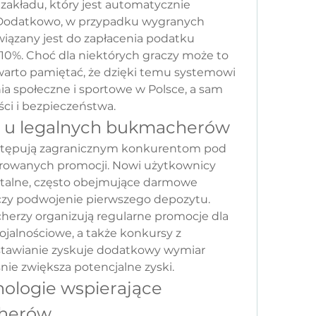
akładu, który jest automatycznie 
 Dodatkowo, w przypadku wygranych 
wiązany jest do zapłacenia podatku 
%. Choć dla niektórych graczy może to 
warto pamiętać, że dzięki temu systemowi 
ania społeczne i sportowe w Polsce, a sam 
ci i bezpieczeństwa.
e u legalnych bukmacherów
stępują zagranicznym konkurentom pod 
rowanych promocji. Nowi użytkownicy 
talne, często obejmujące darmowe 
 czy podwojenie pierwszego depozytu. 
erzy organizują regularne promocje dla 
ojalnościowe, a także konkursy z 
tawianie zyskuje dodatkowy wymiar 
nie zwiększa potencjalne zyski.
logie wspierające 
cherów