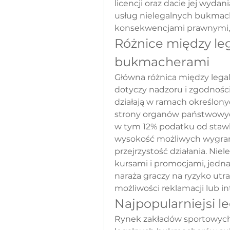
licencji oraz dacie jej wydan
usług nielegalnych bukma
konsekwencjami prawnymi, 
Różnice między leg
bukmacherami
Główna różnica między lega
dotyczy nadzoru i zgodnośc
działają w ramach określonyc
strony organów państwowych
w tym 12% podatku od stawk
wysokość możliwych wygrany
przejrzystość działania. Nie
kursami i promocjami, jednak
naraża graczy na ryzyko utra
możliwości reklamacji lub i
Najpopularniejsi 
Rynek zakładów sportowych w 