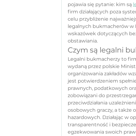
pojawia się pytanie: kim są 
l
firm działających poza sys
celu przybliżenie najważniej
legalnych bukmacherów w Po
wskazówek dotyczących bez
obstawiania.
Czym są legalni b
Legalni bukmacherzy to firmy
wydaną przez polskie Minist
organizowania zakładów wzaj
jest potwierdzeniem spełni
prawnych, podatkowych oraz
zobowiązani do przestrzega
przeciwdziałania uzależnien
osobowych graczy, a także 
hazardowych. Działając w op
transparentność i bezpiecze
egzekwowania swoich praw