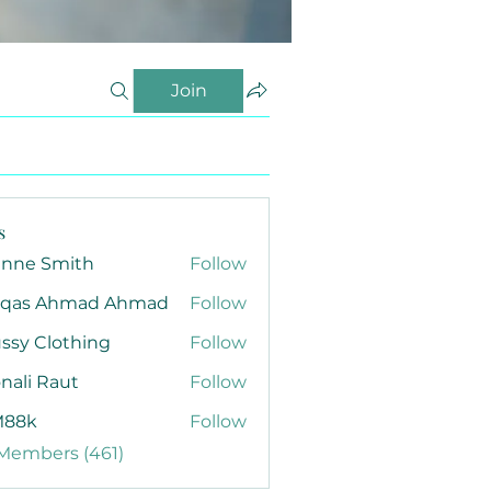
Join
s
anne Smith
Follow
qas Ahmad Ahmad
Follow
ssy Clothing
Follow
nali Raut
Follow
88k
Follow
 Members (461)