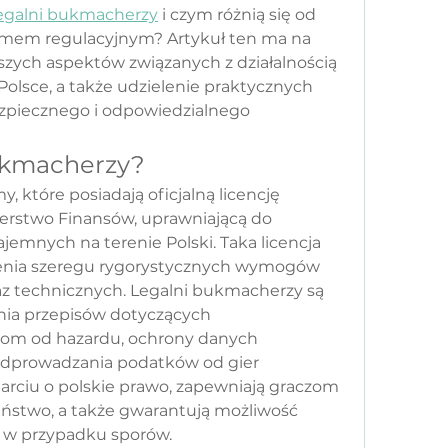
egalni bukmacherzy
 i czym różnią się od 
temem regulacyjnym? Artykuł ten ma na 
szych aspektów związanych z działalnością 
lsce, a także udzielenie praktycznych 
piecznego i odpowiedzialnego 
ukmacherzy?
, które posiadają oficjalną licencję 
erstwo Finansów, uprawniającą do 
emnych na terenie Polski. Taka licencja 
enia szeregu rygorystycznych wymogów 
 technicznych. Legalni bukmacherzy są 
nia przepisów dotyczących 
iom od hazardu, ochrony danych 
odprowadzania podatków od gier 
arciu o polskie prawo, zapewniają graczom 
ństwo, a także gwarantują możliwość 
 w przypadku sporów.