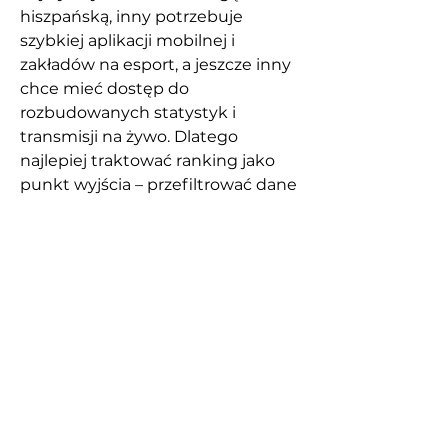
hiszpańską, inny potrzebuje 
szybkiej aplikacji mobilnej i 
zakładów na esport, a jeszcze inny 
chce mieć dostęp do 
rozbudowanych statystyk i 
transmisji na żywo. Dlatego 
najlepiej traktować ranking jako 
punkt wyjścia – przefiltrować dane 
według własnych potrzeb, 
przeczytać szczegóły i dopiero 
wtedy podjąć decyzję.
🧠 
Najczęściej 
zadawane pytania 
(FAQ)
1. Czy ranking bukmacherów 
obejmuje tylko legalnych 
operatorów?
Tak, dobry ranking 