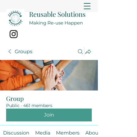
Reusable Solutions
Making Re-use Happen
Groups
Group
Public
·
461 members
Join
Discussion
Media
Members
About