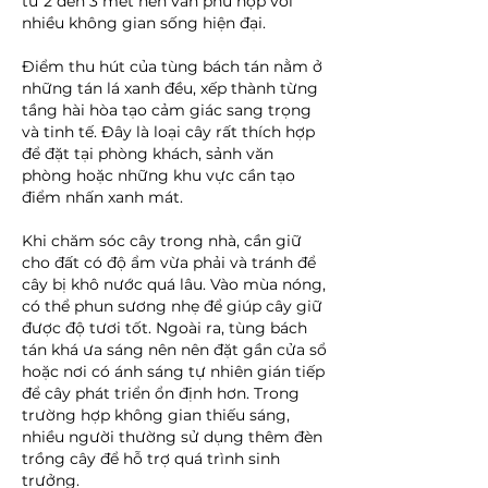
từ 2 đến 3 mét nên vẫn phù hợp với 
nhiều không gian sống hiện đại.
Điểm thu hút của tùng bách tán nằm ở 
những tán lá xanh đều, xếp thành từng 
tầng hài hòa tạo cảm giác sang trọng 
và tinh tế. Đây là loại cây rất thích hợp 
để đặt tại phòng khách, sảnh văn 
phòng hoặc những khu vực cần tạo 
điểm nhấn xanh mát.
Khi chăm sóc cây trong nhà, cần giữ 
cho đất có độ ẩm vừa phải và tránh để 
cây bị khô nước quá lâu. Vào mùa nóng, 
có thể phun sương nhẹ để giúp cây giữ 
được độ tươi tốt. Ngoài ra, tùng bách 
tán khá ưa sáng nên nên đặt gần cửa sổ 
hoặc nơi có ánh sáng tự nhiên gián tiếp 
để cây phát triển ổn định hơn. Trong 
trường hợp không gian thiếu sáng, 
nhiều người thường sử dụng thêm đèn 
trồng cây để hỗ trợ quá trình sinh 
trưởng.