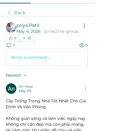
Back
priya Patil
May 4, 2026
·
joined the group.
0
1
5
Write a comment...
Newest
An Hoai
May 05
Cây Trồng Trong Nhà Tốt Nhất Cho Gia 
Đình Và Văn Phòng
Không gian sống và làm việc ngày nay 
không chỉ cần đẹp mà còn phải mang 
lại cảm giác thư giãn, dễ chịu và gần 