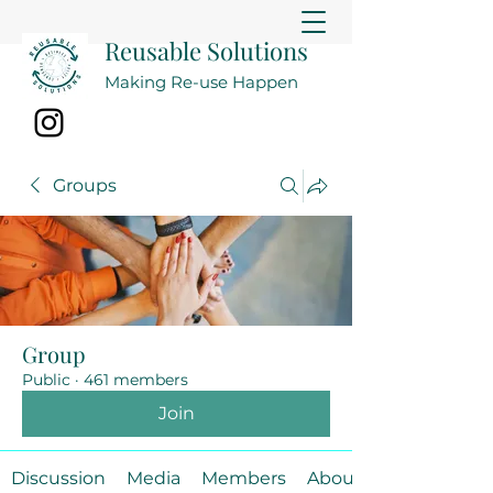
Reusable Solutions
Making Re-use Happen
Groups
Group
Public
·
461 members
Join
Discussion
Media
Members
About