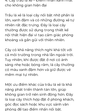
4. Cây trầu lá xẻ – Điểm nhấn xanh mát 
cho không gian hiện đại
Trầu lá xẻ là loại cây nổi bật nhờ phần lá 
lớn, xanh đậm và có những đường xẻ tự 
nhiên rất đặc trưng. Đây là loại cây 
thường được sử dụng trong thiết kế 
nội thất hiện đại vì tạo cảm giác phóng 
khoáng và gần gũi với thiên nhiên.
Cây có khả năng thích nghi khá tốt với 
cả môi trường trong nhà lẫn ngoài trời. 
Tuy nhiên, khi được đặt ở nơi có ánh 
sáng nhẹ hoặc bóng râm, lá cây thường 
có màu xanh đậm hơn và giữ được vẻ 
mềm mại tự nhiên.
Một ưu điểm khác của trầu lá xẻ là khả 
năng phát triển thành tán lớn, giúp 
không gian trở nên sinh động hơn. Đây 
là loại cây thích hợp đặt ở phòng khách, 
góc đọc sách hoặc khu vực sảnh văn 
phòng để tạo điểm nhấn nổi bật.