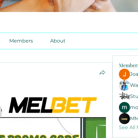
Members
About
Member
Jo
Wa
Stu
mo
MM
See All