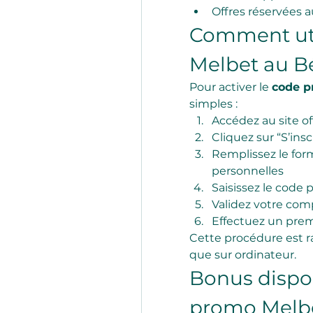
Offres réservées 
Comment uti
Melbet au B
Pour activer le 
code p
simples :
Accédez au site of
Cliquez sur “S’insc
Remplissez le form
personnelles
Saisissez le code
Validez votre com
Effectuez un prem
Cette procédure est ra
que sur ordinateur.
Bonus dispon
promo Melb