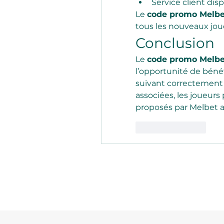
Service client disp
Le 
code promo Melbe
tous les nouveaux jou
Conclusion
Le 
code promo Melbe
l’opportunité de bénéf
suivant correctement l
associées, les joueurs
proposés par Melbet a
Like
Reply