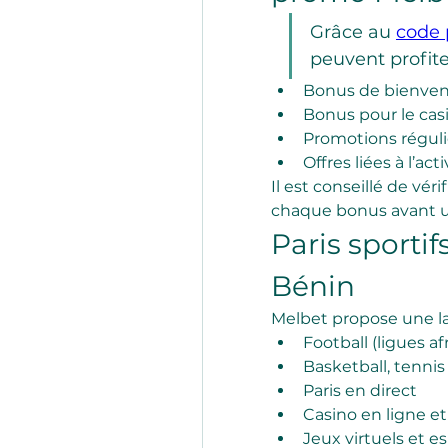
Grâce au 
code 
peuvent profite
Bonus de bienvenue
Bonus pour le cas
Promotions réguli
Offres liées à l’ac
Il est conseillé de vér
chaque bonus avant ut
Paris sportif
Bénin
Melbet propose une lar
Football (ligues af
Basketball, tennis
Paris en direct
Casino en ligne et
Jeux virtuels et e