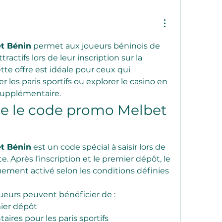
t Bénin
 permet aux joueurs béninois de 
actifs lors de leur inscription sur la 
te offre est idéale pour ceux qui 
es paris sportifs ou explorer le casino en 
 supplémentaire.
e le code promo Melbet 
t Bénin
 est un code spécial à saisir lors de 
. Après l’inscription et le premier dépôt, le 
ment activé selon les conditions définies 
oueurs peuvent bénéficier de :
ier dépôt
ires pour les paris sportifs