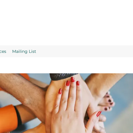
ces
Mailing List