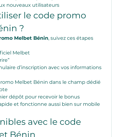
aux nouveaux utilisateurs
liser le code promo 
énin ?
romo Melbet Bénin
, suivez ces étapes 
ficiel Melbet
rire”
ulaire d’inscription avec vos informations 
 promo Melbet Bénin dans le champ dédié
pte
ier dépôt pour recevoir le bonus
pide et fonctionne aussi bien sur mobile 
ibles avec le code 
et Bénin