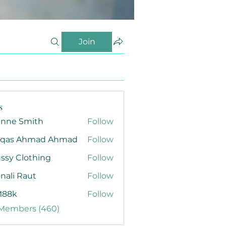
Join
s
anne Smith
Follow
qas Ahmad Ahmad
Follow
ssy Clothing
Follow
nali Raut
Follow
88k
Follow
 Members (460)