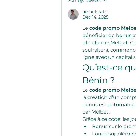
Sort by:
Newest
umar khatri
Dec 14, 2025
Le 
code promo Melbe
bénéficier de bonus attr
plateforme Melbet. Cet
souhaitent commencer l
ligne avec un capital
Qu’est-ce qu
Bénin ?
Le 
code promo Melbe
la création d’un compte
bonus est automatique
par Melbet.
Grâce à ce code, les j
Bonus sur le prem
Fonds supplémenta