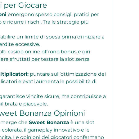
i per Giocare
oni
 emergono spesso consigli pratici per 
 ridurre i rischi. Tra le strategie più 
tabilire un limite di spesa prima di iniziare a 
erdite eccessive.
lti casinò online offrono bonus e giri 
re sfruttati per testare la slot senza 
iplicatori:
 puntare sull’ottimizzazione dei 
catori elevati aumenta le possibilità di 
arantisce vincite sicure, ma contribuisce a 
librata e piacevole.
Sweet Bonanza Opinioni
 emerge che 
Sweet Bonanza
 è una slot 
 colorata, il gameplay innovativo e le 
ita. Le opinioni dei giocatori confermano 