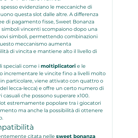
 spesso evidenziano le meccaniche di 
ono questa slot dalle altre. A differenza 
linee di pagamento fisse, Sweet Bonanza 
 i simboli vincenti scompaiono dopo una 
nuovi simboli, permettendo combinazioni 
. Questo meccanismo aumenta 
tà di vincita e mantiene alto il livello di 
li speciali come i 
moltiplicatori
 e le 
 incrementare le vincite fino a livelli molto 
in particolare, viene attivato con quattro o 
del lecca-lecca) e offre un certo numero di 
ori casuali che possono superare x100. 
ot estremamente popolare tra i giocatori 
mento ma anche la possibilità di ottenere 
o.
patibilità
uentemente citata nelle 
sweet bonanza 