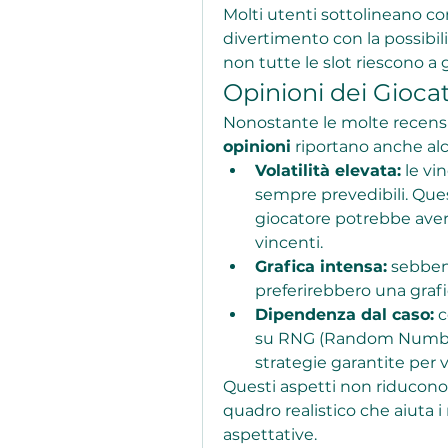
Molti utenti sottolineano com
divertimento con la possibili
non tutte le slot riescono a 
Opinioni dei Giocat
Nonostante le molte recensio
opinioni
 riportano anche alc
Volatilità elevata:
 le vi
sempre prevedibili. Quest
giocatore potrebbe aver
vincenti.
Grafica intensa:
 sebbene
preferirebbero una grafi
Dipendenza dal caso:
 
su RNG (Random Number 
strategie garantite per 
Questi aspetti non riducono l
quadro realistico che aiuta i
aspettative.