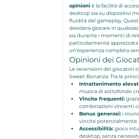
opinioni
 è la facilità di acce
desktop sia su dispositivi mob
fluidità del gameplay. Ques
desidera giocare in qualsias
sia durante i momenti di rela
particolarmente apprezzata d
un’esperienza completa se
Opinioni dei Giocat
Le recensioni dei giocatori o
Sweet Bonanza. Tra le princi
Intrattenimento elevat
musica di sottofondo cr
Vincite frequenti:
 grazi
combinazioni vincenti co
Bonus generosi:
 i round
vincite potenzialmente 
Accessibilità:
 gioco intu
desktop, senza necessità