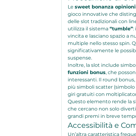
Le 
sweet bonanza opinioni
gioco innovative che distingu
delle slot tradizionali con 
utilizza il sistema 
“tumble”
:
vincita e lasciano spazio a 
multiple nello stesso spin
significativamente le possibili
suspense.
Inoltre, la slot include simbo
funzioni bonus
, che possono
interessanti. Il round bonus, 
più simboli scatter (simbolo 
giri gratuiti con moltiplicat
Questo elemento rende la sl
che cercano non solo diverti
grandi premi in breve temp
Accessibilità e Com
Un’altra caratteristica freq