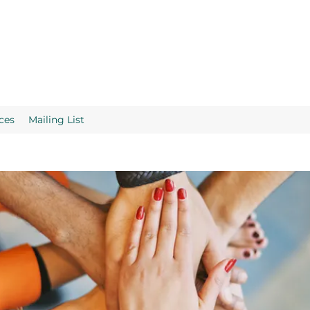
ces
Mailing List