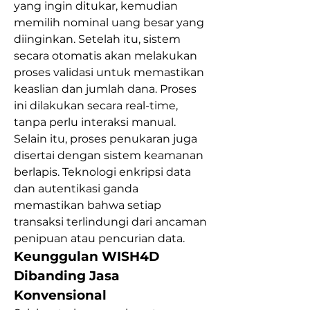
yang ingin ditukar, kemudian 
memilih nominal uang besar yang 
diinginkan. Setelah itu, sistem 
secara otomatis akan melakukan 
proses validasi untuk memastikan 
keaslian dan jumlah dana. Proses 
ini dilakukan secara real-time, 
tanpa perlu interaksi manual.
Selain itu, proses penukaran juga 
disertai dengan sistem keamanan 
berlapis. Teknologi enkripsi data 
dan autentikasi ganda 
memastikan bahwa setiap 
transaksi terlindungi dari ancaman 
penipuan atau pencurian data.
Keunggulan WISH4D 
Dibanding Jasa 
Konvensional