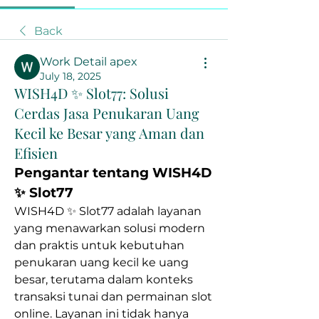
Back
Work Detail apex
July 18, 2025
WISH4D ✨ Slot77: Solusi
Cerdas Jasa Penukaran Uang
Kecil ke Besar yang Aman dan
Efisien
Pengantar tentang WISH4D 
✨ Slot77
WISH4D ✨ Slot77 adalah layanan 
yang menawarkan solusi modern 
dan praktis untuk kebutuhan 
penukaran uang kecil ke uang 
besar, terutama dalam konteks 
transaksi tunai dan permainan slot 
online. Layanan ini tidak hanya 