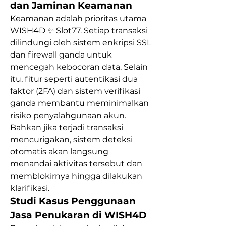
dan Jaminan Keamanan
Keamanan adalah prioritas utama 
WISH4D ✨ Slot77. Setiap transaksi 
dilindungi oleh sistem enkripsi SSL 
dan firewall ganda untuk 
mencegah kebocoran data. Selain 
itu, fitur seperti autentikasi dua 
faktor (2FA) dan sistem verifikasi 
ganda membantu meminimalkan 
risiko penyalahgunaan akun.
Bahkan jika terjadi transaksi 
mencurigakan, sistem deteksi 
otomatis akan langsung 
menandai aktivitas tersebut dan 
memblokirnya hingga dilakukan 
klarifikasi.
Studi Kasus Penggunaan 
Jasa Penukaran di WISH4D