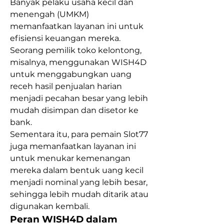
Banyak pelaku usaha kecil dan 
menengah (UMKM) 
memanfaatkan layanan ini untuk 
efisiensi keuangan mereka. 
Seorang pemilik toko kelontong, 
misalnya, menggunakan WISH4D 
untuk menggabungkan uang 
receh hasil penjualan harian 
menjadi pecahan besar yang lebih 
mudah disimpan dan disetor ke 
bank.
Sementara itu, para pemain Slot77 
juga memanfaatkan layanan ini 
untuk menukar kemenangan 
mereka dalam bentuk uang kecil 
menjadi nominal yang lebih besar, 
sehingga lebih mudah ditarik atau 
digunakan kembali.
Peran WISH4D dalam 