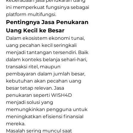
keberadaan jasa penukaran uang 
ini memperkuat fungsinya sebagai 
platform multifungsi.
Pentingnya Jasa Penukaran 
Uang Kecil ke Besar
Dalam ekosistem ekonomi tunai, 
uang pecahan kecil seringkali 
menjadi tantangan tersendiri. Baik 
dalam konteks belanja sehari-hari, 
transaksi ritel, maupun 
pembayaran dalam jumlah besar, 
kebutuhan akan pecahan uang 
besar tetap relevan. Jasa 
penukaran seperti WISH4D 
menjadi solusi yang 
memungkinkan pengguna untuk 
meningkatkan efisiensi finansial 
mereka.
Masalah sering muncul saat 