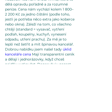
dělá opravdu pořádně a za rozumné 
peníze. Cena nám vychází kolem 1 800–
2 200 Kč za jedno čištění (podle toho, 
jestli je potřeba něco extra jako koberce 
nebo okna). Záleží na tom, co všechno 
chtějí (standard = vysavač, vytření 
podlah, koupelny, kuchyň, vynesení 
odpadu, utření prachu). Za mě je to 
lepší než šetřit a mít špinavou kancelář. 
Dobrou nabídku jsem našel tady 
úklid 
kanceláře cena
 Mají transparentní ceník 
a dělají i jednorázovky, když chceš 
nejdřív vyzkoušet. Doporučuju napsat 
jim přesně, co potřebujete, a pošlou 
kalkulaci na míru. Hodně pomohlo.
Like
Reply
About
Welcome to the group! You can
connect with other members, ge
...