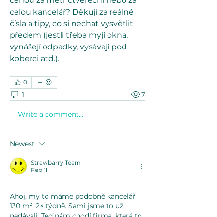
cenou za metr čtvereční nebo za 
celou kancelář? Děkuji za reálné 
čísla a tipy, co si nechat vysvětlit 
předem (jestli třeba myjí okna, 
vynášejí odpadky, vysávají pod 
koberci atd.).
0
1
7
Write a comment...
Newest
Strawbarry Team
Feb 11
Ahoj, my to máme podobně kancelář 
130 m², 2× týdně. Sami jsme to už 
nedávali. Teď nám chodí firma, která to 