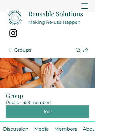
Reusable Solutions
Making Re-use Happen
Groups
Group
Public
·
459 members
Join
Discussion
Media
Members
About