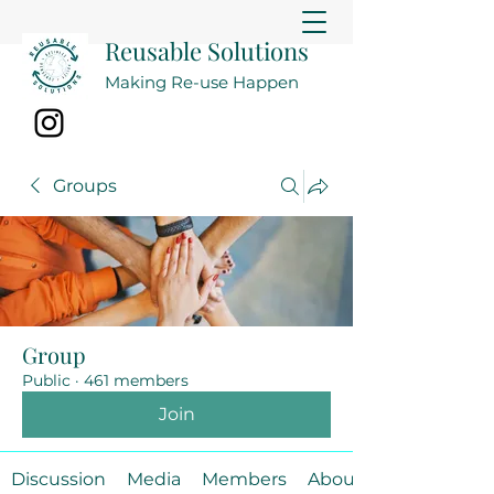
Reusable Solutions
Making Re-use Happen
Groups
Group
Public
·
461 members
Join
Discussion
Media
Members
About