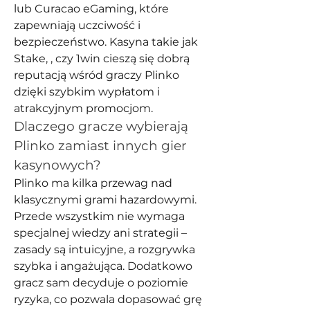
lub Curacao eGaming, które 
zapewniają uczciwość i 
bezpieczeństwo. Kasyna takie jak 
Stake, , czy 1win cieszą się dobrą 
reputacją wśród graczy Plinko 
dzięki szybkim wypłatom i 
atrakcyjnym promocjom.
Dlaczego gracze wybierają 
Plinko zamiast innych gier 
kasynowych?
Plinko ma kilka przewag nad 
klasycznymi grami hazardowymi. 
Przede wszystkim nie wymaga 
specjalnej wiedzy ani strategii – 
zasady są intuicyjne, a rozgrywka 
szybka i angażująca. Dodatkowo 
gracz sam decyduje o poziomie 
ryzyka, co pozwala dopasować grę 