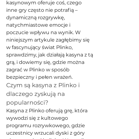
kasynowym oferuje coś, czego 
inne gry często nie potrafią – 
dynamiczną rozgrywkę, 
natychmiastowe emocje i 
poczucie wpływu na wynik. W 
niniejszym artykule zagłębimy się 
w fascynujący świat Plinko, 
sprawdzimy, jak działają kasyna z tą 
grą, i dowiemy się, gdzie można 
zagrać w Plinko w sposób 
bezpieczny i pełen wrażeń.
Czym są kasyna z Plinko i 
dlaczego zyskują na 
popularności?
Kasyna z Plinko oferują grę, która 
wywodzi się z kultowego 
programu rozrywkowego, gdzie 
uczestnicy wrzucali dyski z góry 