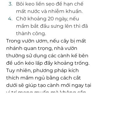
Bôi keo liền sẹo để hạn chế 
mất nước và nhiễm khuẩn.
Chờ khoảng 20 ngày, nếu 
mầm bắt đầu sưng lên thì đã 
thành công.
Trong vườn ươm, nếu cây bị mất 
nhánh quan trọng, nhà vườn 
thường sử dụng các cành kế bên 
để uốn kéo lấp đầy khoảng trống. 
Tuy nhiên, phương pháp kích 
thích mầm ngủ bằng cách cắt 
dưới sẽ giúp tạo cành mới ngay tại 
vị trí mong muốn mà không cần 
điều chỉnh cành khác.
Lưu ý khi uốn hoặc kéo cành
Nên thực hiện từ từ, mỗi ngày 
một chút để tránh làm cây bị 
sốc.