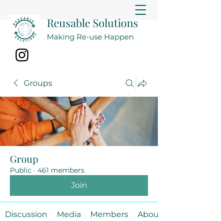
Reusable Solutions
Making Re-use Happen
Groups
Group
Public
·
461 members
Join
Discussion
Media
Members
About