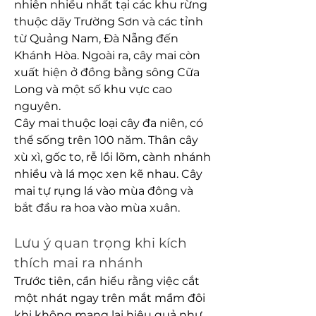
nhiên nhiều nhất tại các khu rừng 
thuộc dãy Trường Sơn và các tỉnh 
từ Quảng Nam, Đà Nẵng đến 
Khánh Hòa. Ngoài ra, cây mai còn 
xuất hiện ở đồng bằng sông Cữa 
Long và một số khu vực cao 
nguyên.
Cây mai thuộc loại cây đa niên, có 
thể sống trên 100 năm. Thân cây 
xù xì, gốc to, rễ lồi lõm, cành nhánh 
nhiều và lá mọc xen kẽ nhau. Cây 
mai tự rụng lá vào mùa đông và 
bắt đầu ra hoa vào mùa xuân.
Lưu ý quan trọng khi kích 
thích mai ra nhánh
Trước tiên, cần hiểu rằng việc cắt 
một nhát ngay trên mắt mầm đôi 
khi không mang lại hiệu quả như 