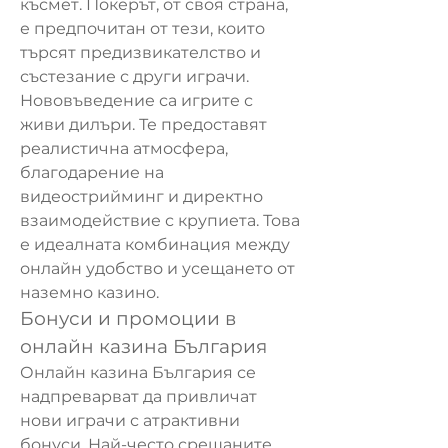
късмет. Покерът, от своя страна, 
е предпочитан от тези, които 
търсят предизвикателство и 
състезание с други играчи.
Нововъведение са игрите с 
живи дилъри. Те предоставят 
реалистична атмосфера, 
благодарение на 
видеострийминг и директно 
взаимодействие с крупиета. Това 
е идеалната комбинация между 
онлайн удобство и усещането от 
наземно казино.
Бонуси и промоции в 
онлайн казина България
Онлайн казина България се 
надпреварват да привличат 
нови играчи с атрактивни 
бонуси. Най-често срещаните 