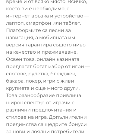
време и от всяко място. Всичко, 
което ви е необходимо, е 
интернет връзка и устройство — 
лаптоп, смартфон или таблет. 
Платформите са лесни за 
навигация, а мобилната им 
версия гарантира същото ниво 
на качество и преживяване.
Освен това, онлайн казината 
предлагат богат избор от игри — 
слотове, рулетка, блекджек, 
бакара, покер, игри с живи 
крупиета и още много други. 
Това разнообразие привлича 
широк спектър от играчи с 
различни предпочитания и 
стилове на игра. Допълнителни 
предимства са щедрите бонуси 
за нови и лоялни потребители, 