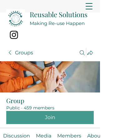
Reusable Solutions
Making Re-use Happen
Groups
Group
Public
·
459 members
Join
Discussion
Media
Members
About