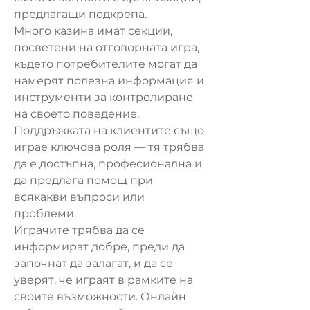
предлагащи подкрепа.
Много казина имат секции, 
посветени на отговорната игра, 
където потребителите могат да 
намерят полезна информация и 
инструменти за контролиране 
на своето поведение. 
Поддръжката на клиентите също 
играе ключова роля — тя трябва 
да е достъпна, професионална и 
да предлага помощ при 
всякакви въпроси или 
проблеми.
Играчите трябва да се 
информират добре, преди да 
започнат да залагат, и да се 
уверят, че играят в рамките на 
своите възможности. Онлайн 