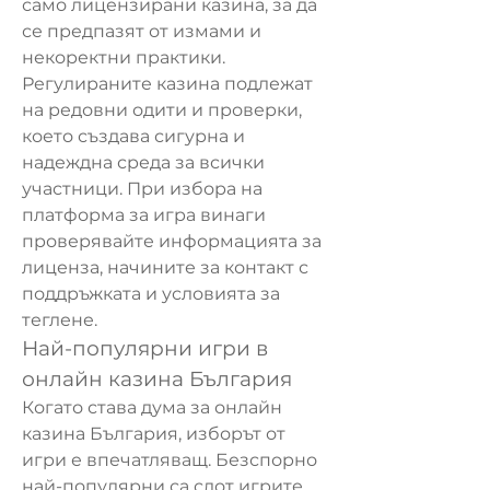
само лицензирани казина, за да 
се предпазят от измами и 
некоректни практики. 
Регулираните казина подлежат 
на редовни одити и проверки, 
което създава сигурна и 
надеждна среда за всички 
участници. При избора на 
платформа за игра винаги 
проверявайте информацията за 
лиценза, начините за контакт с 
поддръжката и условията за 
теглене.
Най-популярни игри в 
онлайн казина България
Когато става дума за онлайн 
казина България, изборът от 
игри е впечатляващ. Безспорно 
най-популярни са слот игрите, 