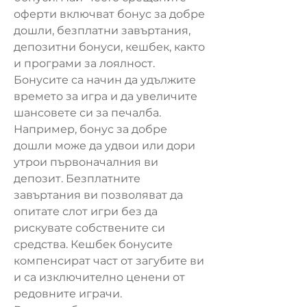
оферти включват бонус за добре 
дошли, безплатни завъртания, 
депозитни бонуси, кешбек, както 
и програми за лоялност. 
Бонусите са начин да удължите 
времето за игра и да увеличите 
шансовете си за печалба.
Например, бонус за добре 
дошли може да удвои или дори 
утрои първоначалния ви 
депозит. Безплатните 
завъртания ви позволяват да 
опитате слот игри без да 
рискувате собствените си 
средства. Кешбек бонусите 
компенсират част от загубите ви 
и са изключително ценени от 
редовните играчи.