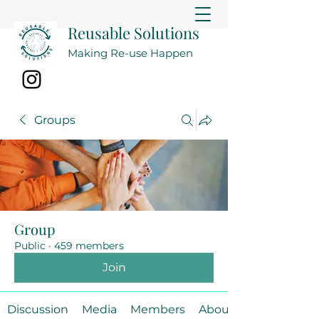
Reusable Solutions
Making Re-use Happen
Groups
Group
Public
·
459 members
Join
Discussion
Media
Members
About