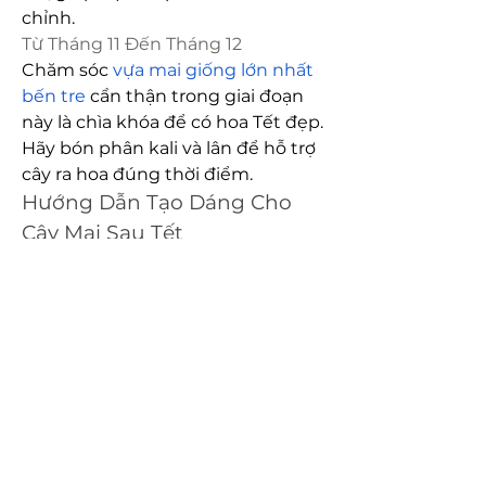
chỉnh.
Từ Tháng 11 Đến Tháng 12
Chăm sóc 
vựa mai giống lớn nhất 
bến tre
 cẩn thận trong giai đoạn 
này là chìa khóa để có hoa Tết đẹp. 
Hãy bón phân kali và lân để hỗ trợ 
cây ra hoa đúng thời điểm.
Hướng Dẫn Tạo Dáng Cho 
Cây Mai Sau Tết
Thời gian lý tưởng để tạo dáng cho 
cây mai là từ tháng 5 đến tháng 7. 
Bạn hãy cắt bỏ những nhánh quá 
dài và dùng dây kim loại hoặc cọc 
cắm để uốn nắn cành. Quy tắc là 
bắt đầu từ thân chính, sau đó đến 
các cành nhỏ hơn.
Lưu Ý Quan Trọng Khi Chăm 
Sóc Mai Sau Tết