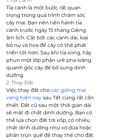
1. Tỉa Cành
Tỉa cành là một bước rất quan 
trọng trong quá trình chăm sóc 
cây mai. Bạn nên tiến hành tỉa 
cành trước ngày 15 tháng Giêng 
âm lịch. Cắt bớt các cành dài, loại 
bỏ nụ và hoa để cây có thể phát 
triển tốt hơn. Sau khi tỉa xong, hãy 
phun một lớp phân urê pha loãng 
quanh gốc cây để bổ sung dinh 
dưỡng.
2. Thay Đất
Việc thay đất cho 
các giống mai 
vàng hiện nay
 sau Tết cũng rất cần 
thiết. Đất cũ sau một thời gian dài 
sẽ mất đi chất dinh dưỡng. Bạn có 
thể lựa chọn đất tơi xốp, có nhiều 
chất dinh dưỡng như xơ dừa hoặc 
phân trùn quế để thay thế cho đất 